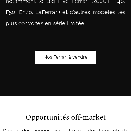
notamment le Big Five Ferrari (288GT, F40,
F50, Enzo, LaFerrari) et d’autres modèles les
plus convoités en série limitée.
Nos Ferrari à vendre
Opportunités off-market
Depuis des années, nous tissons des liens étroits