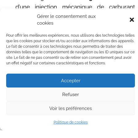
d’une injection mécanique de carburant
Bosch, ce qui en faisait l’une des premières
Gérer le consentement aux
cookies
voitures de série à bénéficier de cette
technologie. Il avait également une boîte
Pour offrir les meilleures expériences, nous utilisons des technologies telles
que les cookies pour stocker et/ou accéder aux informations des appareils.
manuelle à quatre vitesses en standard,
Le fait de consentir à ces technologies nous permettra de traiter des
avec une option de boîte automatique à
données telles que le comportement de navigation ou les ID uniques sur ce
site. Le fait de ne pas consentir ou de retirer son consentement peut avoir
quatre vitesses disponible plus tard. Le 230
un effet négatif sur certaines caractéristiques et fonctions.
SL était apprécié pour son équilibre entre
performances et économie de carburant.
Accepter
Mercedes-Benz 250 SL
(W113) : En 1966,
Refuser
Mercedes-Benz a lancé le modèle 250 SL
Voir les préférences
pour remplacer le 230 SL. Le 250 SL était
propulsé par un moteur à six cylindres en
Politique de cookies
ligne de 2,5 litres développant environ 150
chevaux. La principale différence par