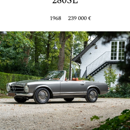
280SL
1968
239 000 €