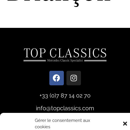
+33 (0)7 87 14 02 70
info@topclassics.com
Gérer le consentement aux
© 2025
Topclassics
–
Mention Légales
cookies