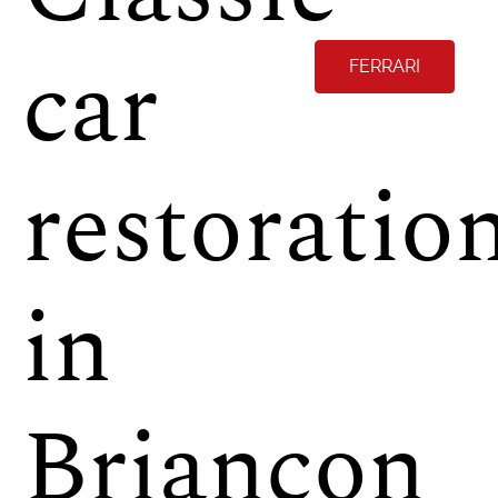
car
FERRARI
restoratio
in
Briançon